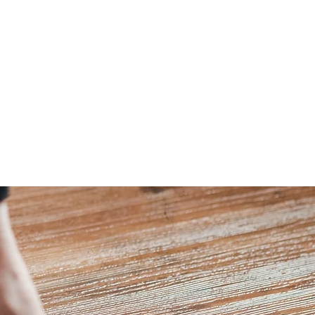
Raumausstat
- nich