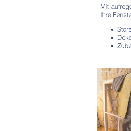
Mit aufreg
Ihre Fenst
Stor
Dek
Zube